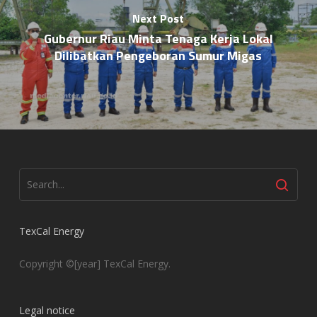
Next Post
Gubernur Riau Minta Tenaga Kerja Lokal
Dilibatkan Pengeboran Sumur Migas
TexCal Energy
Copyright ©[year] TexCal Energy.
Legal notice