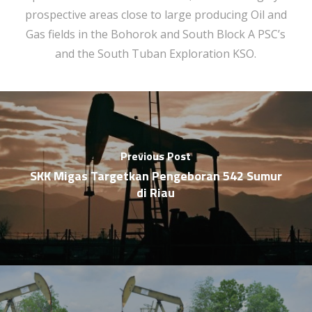
prospective areas close to large producing Oil and
Gas fields in the Bohorok and South Block A PSC’s
and the South Tuban Exploration KSO.
Previous Post
SKK Migas Targetkan Pengeboran 542 Sumur
di Riau