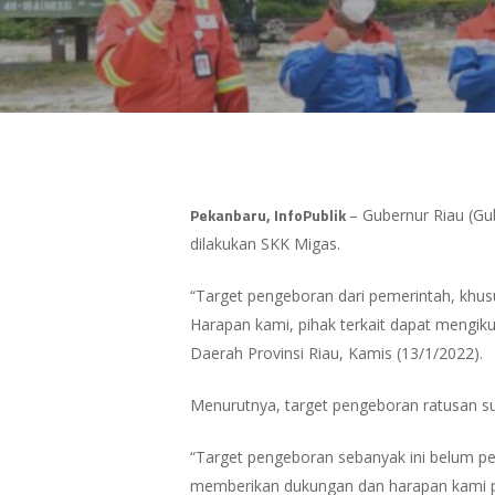
Hit enter to search or ESC to close
Pekanbaru, InfoPublik
– Gubernur Riau (Gu
dilakukan SKK Migas.
“Target pengeboran dari pemerintah, khus
Harapan kami, pihak terkait dapat mengiku
Daerah Provinsi Riau, Kamis (13/1/2022).
Menurutnya, target pengeboran ratusan s
“Target pengeboran sebanyak ini belum pe
memberikan dukungan dan harapan kami pe