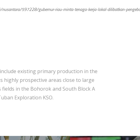
kategori/nusantara/597228/gubernur-riau-minta-tenaga-kerja-lokal-dilibatkan-peng
include existing primary production in the
s highly prospective areas close to large
 fields in the Bohorok and South Block A
Tuban Exploration KSO.