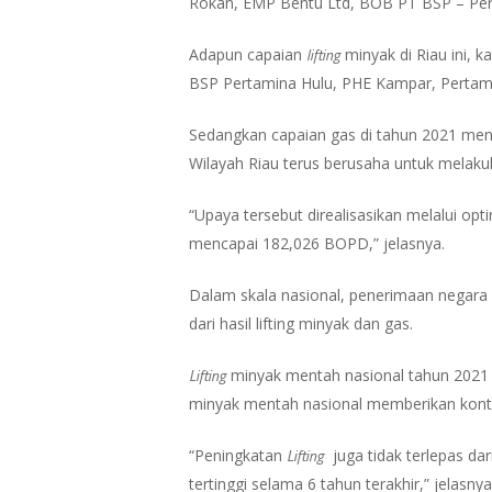
Rokan, EMP Bentu Ltd, BOB PT BSP – Pert
lifting
Adapun capaian
minyak di Riau ini, k
BSP Pertamina Hulu, PHE Kampar, Pertami
Sedangkan capaian gas di tahun 2021 men
Wilayah Riau terus berusaha untuk melak
“Upaya tersebut direalisasikan melalui opt
mencapai 182,026 BOPD,” jelasnya.
Dalam skala nasional, penerimaan negara 
dari hasil lifting minyak dan gas.
Lifting
minyak mentah nasional tahun 2021 m
minyak mentah nasional memberikan kontrib
Lifting
“Peningkatan
juga tidak terlepas d
tertinggi selama 6 tahun terakhir,” jelasnya