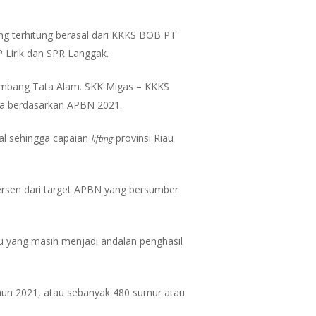
ting terhitung berasal dari KKKS BOB PT
 Lirik dan SPR Langgak.
 Imbang Tata Alam. SKK Migas – KKKS
ra berdasarkan APBN 2021.
lifting
al sehingga capaian
provinsi Riau
persen dari target APBN yang bersumber
au yang masih menjadi andalan penghasil
hun 2021, atau sebanyak 480 sumur atau