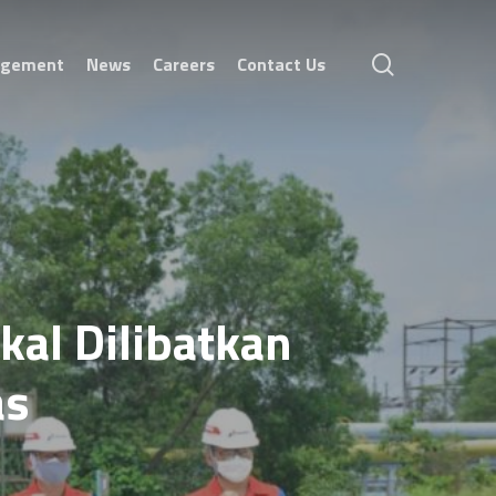
search
agement
News
Careers
Contact Us
kal Dilibatkan
as