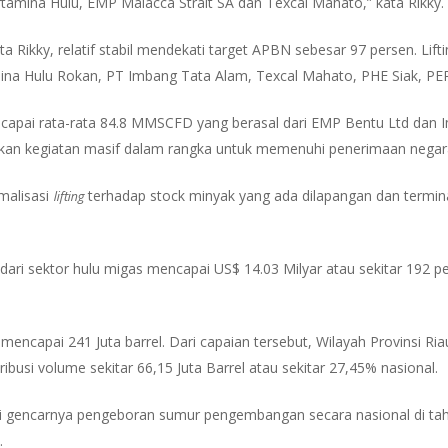
amina Hulu, EMP Malacca Strait SA dan Texcal Mahato,” kata Rikky.
ata Rikky, relatif stabil mendekati target APBN sebesar 97 persen. Lif
na Hulu Rokan, PT Imbang Tata Alam, Texcal Mahato, PHE Siak, PEP
capai rata-rata 84.8 MMSCFD yang berasal dari EMP Bentu Ltd dan
ukan kegiatan masif dalam rangka untuk memenuhi penerimaan nega
lifting
imalisasi
terhadap stock minyak yang ada dilapangan dan termin
dari sektor hulu migas mencapai US$ 14.03 Milyar atau sekitar 192 
encapai 241 Juta barrel. Dari capaian tersebut, Wilayah Provinsi Ri
usi volume sekitar 66,15 Juta Barrel atau sekitar 27,45% nasional.
ari gencarnya pengeboran sumur pengembangan secara nasional di ta
.