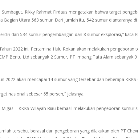
 Sumbagut, Rikky Rahmat Firdaus mengatakan bahwa target pengebor
a Bagian Utara 563 sumur. Dari jumlah itu, 542 sumur diantaranya di 
terdiri dari 534 sumur pengembangan dan 8 sumur eksplorasi,” kata Ri
hun 2022 ini, Pertamina Hulu Rokan akan melakukan pengeboran 
EMP Bentu Ltd sebanyak 2 Sumur, PT Imbang Tata Alam sebanyak 9 
un 2022 akan mencapai 14 sumur yang tersebar dari beberapa KKKS di
et nasional sebesar 65 persen,” jelasnya.
K Migas – KKKS Wilayah Riau berhasil melakukan pengeboran sumur s
umlah tersebut berasal dari pengeboran yang dilakukan oleh PT Chevr