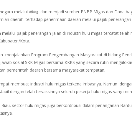
lifting
 negara melalui
dan menjadi sumber PNBP Migas dan Dana bagi h
ian daerah. terhadap penerimaan daerah melalui pajak penerangan 
elalui pajak penerangan jalan di industri hulu migas tercatat telah
Kabupaten/Kota.
tmen menjalankan Program Pengembangan Masyarakat di bidang Pendid
 jawab sosial SKK Migas bersama KKKS yang secara rutin mengalokas
kan pemerintah daerah bersama masyarakat tempatan.
empat membuat industri hulu migas terkena imbasnya. Namun denga
stabil dengan telah tervaksinnya seluruh pekerja hulu migas yang men
Riau, sector hulu migas juga berkontribusi dalam penanganan Bantua
kasnya.