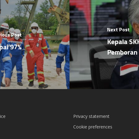
Next Post
ious Post
Kepala SK
apai 97%
Pemboran 
ice
Privacy statement
Cookie preferences