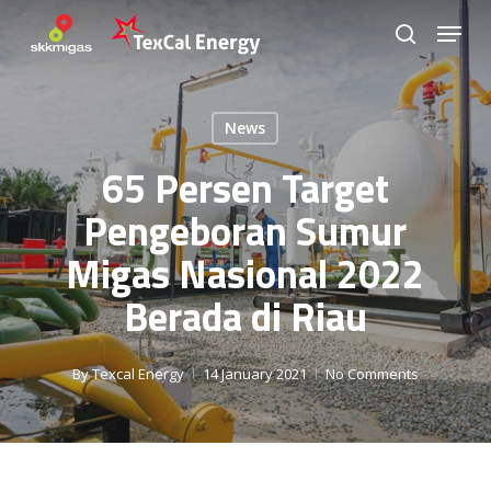
Skip
Menu
to
search
Close
main
Menu
content
News
65 Persen Target
Pengeboran Sumur
Migas Nasional 2022
Berada di Riau
By
Texcal Energy
14 January 2021
No Comments